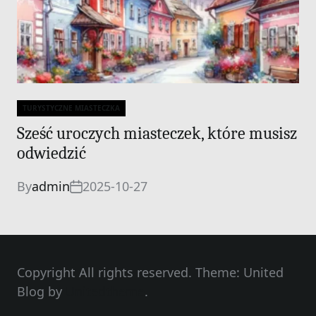
TURYSTYCZNE MIASTECZKA
Categories
Sześć uroczych miasteczek, które musisz
odwiedzić
By
admin
2025-10-27
Copyright All rights reserved. Theme: United
Blog by
Unitedtheme
.