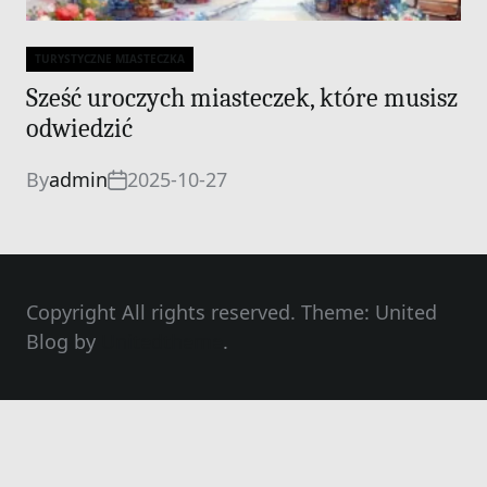
TURYSTYCZNE MIASTECZKA
Categories
Sześć uroczych miasteczek, które musisz
odwiedzić
By
admin
2025-10-27
Copyright All rights reserved. Theme: United
Blog by
Unitedtheme
.