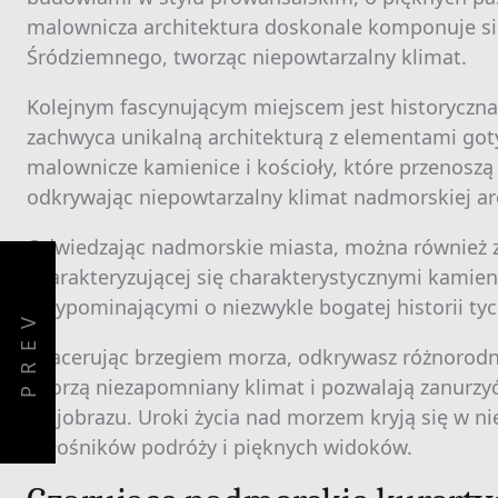
malownicza architektura doskonale komponuje si
Śródziemnego, tworząc niepowtarzalny klimat.
Kolejnym fascynującym miejscem jest historyczn
zachwyca unikalną architekturą z elementami goty
malownicze kamienice i kościoły, które przenosz
odkrywając niepowtarzalny klimat nadmorskiej arc
Odwiedzając nadmorskie miasta, można również zo
charakteryzującej się charakterystycznymi kamie
przypominającymi o niezwykle bogatej historii tyc
PREV
Spacerując brzegiem morza, odkrywasz różnorodn
tworzą niezapomniany klimat i pozwalają zanurzyć 
krajobrazu. Uroki życia nad morzem kryją się w ni
miłośników podróży i pięknych widoków.