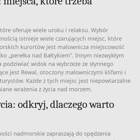
miejsca, które trzeba
óre oferuje wiele uroku i relaksu. Wybór
ością istnieje wiele czarujących miejsc, które
morskich kurortów jest malownicza miejscowość
jako „perełka nad Bałtykiem”. Innym niezwykłym
a podziwiać widok na wybrzeże ze słynnego
e jest Rewal, otoczony malowniczymi klifami i
turystów. Każde z tych miejsc jest niepowtarzalne
niane wrażenia z życia nad morzem.
ia: odkryj, dlaczego warto
wości nadmorskie zapraszają do spędzenia