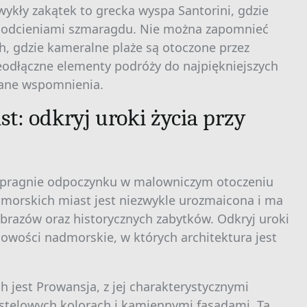
kły zakątek to grecka wyspa Santorini, gdzie
ię odcieniami szmaragdu. Nie można zapomnieć
, gdzie kameralne plaże są otoczone przez
 nieodłączne elementy podróży do najpiękniejszych
iane wspomnienia.
t: odkryj uroki życia przy
o pragnie odpoczynku w malowniczym otoczeniu
morskich miast jest niezwykle urozmaicona i ma
brazów oraz historycznych zabytków. Odkryj uroki
cowości nadmorskie, w których architektura jest
 jest Prowansja, z jej charakterystycznymi
stelowych kolorach i kamiennymi fasadami. Ta