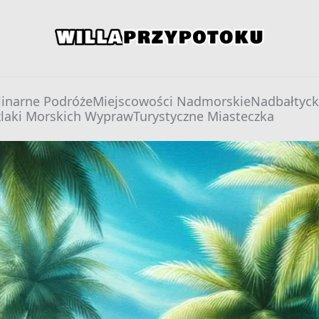
willaprzypotoku.pl
linarne Podróże
Miejscowości Nadmorskie
Nadbałtyck
zlaki Morskich Wypraw
Turystyczne Miasteczka
 – najpiękniejsze miejscowości nadmorskie