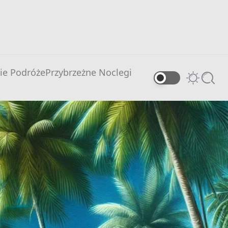
ie Podróże
Przybrzeżne Noclegi
Switch
Searc
color
mode
0 comments