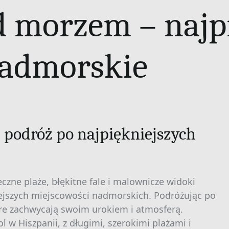
d morzem – najp
nadmorskie
e: podróż po najpiękniejszych
czne plaże, błękitne fale i malownicze widoki
iejszych miejscowości nadmorskich. Podróżując po
re zachwycają swoim urokiem i atmosferą.
l w Hiszpanii, z długimi, szerokimi plażami i