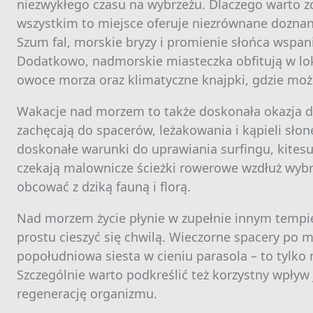
niezwykłego czasu na wybrzeżu. Dlaczego warto 
wszystkim to miejsce oferuje niezrównane doznani
Szum fal, morskie bryzy i promienie słońca wspan
Dodatkowo, nadmorskie miasteczka obfitują w loka
owoce morza oraz klimatyczne knajpki, gdzie moż
Wakacje nad morzem to także doskonała okazja do
zachęcają do spacerów, leżakowania i kąpieli sło
doskonałe warunki do uprawiania surfingu, kitesur
czekają malownicze ścieżki rowerowe wzdłuż wybr
obcować z dziką fauną i florą.
Nad morzem życie płynie w zupełnie innym tempi
prostu cieszyć się chwilą. Wieczorne spacery po 
popołudniowa siesta w cieniu parasola – to tylko
Szczególnie warto podkreślić też korzystny wpływ 
regenerację organizmu.