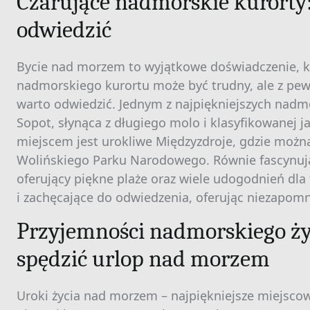
Czarujące nadmorskie kurorty: 
odwiedzić
Bycie nad morzem to wyjątkowe doświadczenie, kt
nadmorskiego kurortu może być trudny, ale z pewn
warto odwiedzić. Jednym z najpiękniejszych nad
Sopot, słynąca z długiego molo i klasyfikowanej 
miejscem jest urokliwe Międzyzdroje, gdzie możn
Wolińskiego Parku Narodowego. Równie fascynując
oferujący piękne plaże oraz wiele udogodnień dla 
i zachęcające do odwiedzenia, oferując niezapom
Przyjemności nadmorskiego życ
spędzić urlop nad morzem
Uroki życia nad morzem – najpiękniejsze miejsco