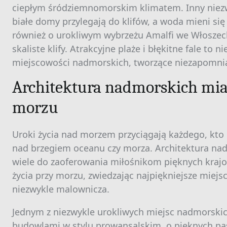
ciepłym śródziemnomorskim klimatem. Inny niezwy
białe domy przylegają do klifów, a woda mieni s
również o urokliwym wybrzeżu Amalfi we Włoszech
skaliste klify. Atrakcyjne plaże i błękitne fale to
miejscowości nadmorskich, tworzące niezapomn
Architektura nadmorskich mias
morzu
Uroki życia nad morzem przyciągają każdego, kt
nad brzegiem oceanu czy morza. Architektura nad
wiele do zaoferowania miłośnikom pięknych krajo
życia przy morzu, zwiedzając najpiękniejsze miejs
niezwykle malownicza.
Jednym z niezwykle urokliwych miejsc nadmorskich
budowlami w stylu prowansalskim, o pięknych pa