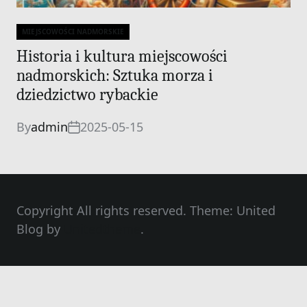
MIEJSCOWOŚCI NADMORSKIE
Categories
Historia i kultura miejscowości
nadmorskich: Sztuka morza i
dziedzictwo rybackie
By
admin
2025-05-15
Copyright All rights reserved. Theme: United
Blog by
Unitedtheme
.