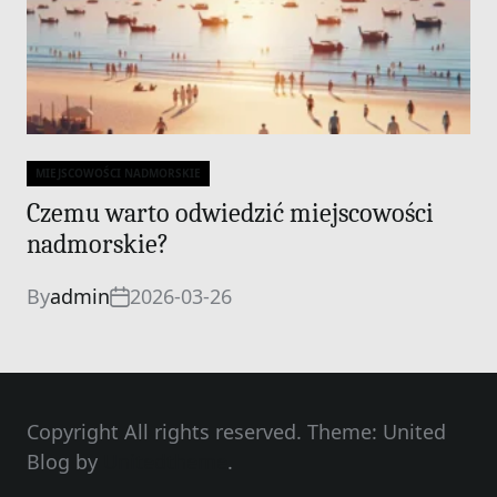
MIEJSCOWOŚCI NADMORSKIE
Categories
Czemu warto odwiedzić miejscowości
nadmorskie?
By
admin
2026-03-26
Copyright All rights reserved. Theme: United
Blog by
Unitedtheme
.