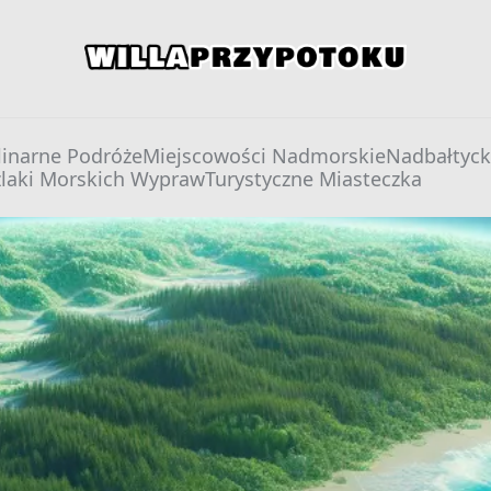
willaprzypotoku.pl
linarne Podróże
Miejscowości Nadmorskie
Nadbałtyck
zlaki Morskich Wypraw
Turystyczne Miasteczka
ażach w dobie globalnego ocieplenia