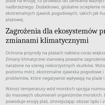
plaże na erozję, co prowadzi do zanikania ważnych
nadbrzeżnego. Dodatkowo, globalne ocieplenie mo
ekstremalnych zjawisk pogodowych, takich jak hu
plażowej.
Zagrożenia dla ekosystemów p
zmianami klimatycznymi
Ochrona przyrody na plażach nabiera coraz więks
Zmiany klimatyczne stanowią poważne zagrożenie
narażone na szereg niekorzystnych skutków. Wzr
poziomu mórz, ekstremalne zjawiska pogodowe i 
problemów, które negatywnie wpływają na plaże i
Wzrost temperatury wód morskich sprzyja rozmna
do masowych obumierań organizmów morskich. 
powoduje erozję plaż, zmniejszając obszar lądu i 