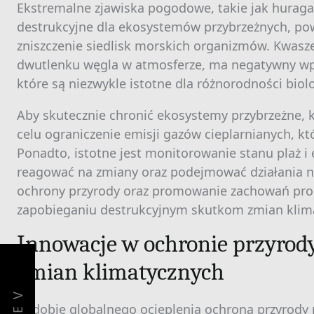
Ekstremalne zjawiska pogodowe, takie jak hurag
destrukcyjne dla ekosystemów przybrzeżnych, po
zniszczenie siedlisk morskich organizmów. Kwa
dwutlenku węgla w atmosferze, ma negatywny wpł
które są niezwykle istotne dla różnorodności biolo
Aby skutecznie chronić ekosystemy przybrzeżne, 
celu ograniczenie emisji gazów cieplarnianych, kt
Ponadto, istotne jest monitorowanie stanu plaż 
reagować na zmiany oraz podejmować działania n
ochrony przyrody oraz promowanie zachowań proe
zapobieganiu destrukcyjnym skutkom zmian klima
Innowacje w ochronie przyrody
zmian klimatycznych
W dobie globalnego ocieplenia ochrona przyrody na