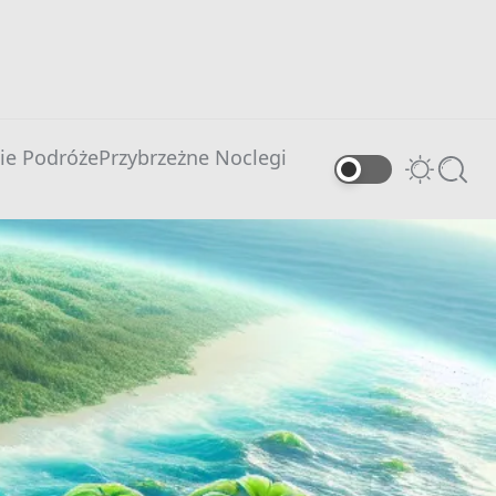
ie Podróże
Przybrzeżne Noclegi
Switch
Searc
color
mode
0 comments