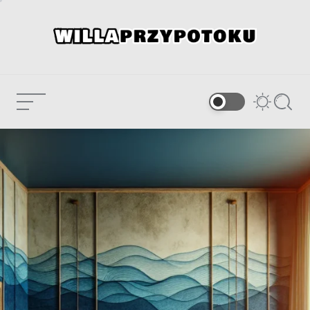
Skip
to
content
willaprzypotoku.pl
Menu
Switch
Searc
color
Noclegi blisko
mode
morza – odkryj
wyjątkowy
Current
0
pokój
Article:
comments
dwuosobowy z
łóżkiem typu
king