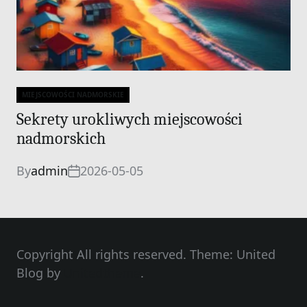
MIEJSCOWOŚCI NADMORSKIE
Categories
Sekrety urokliwych miejscowości
nadmorskich
By
admin
2026-05-05
Copyright All rights reserved. Theme: United
Blog by
Unitedtheme
.