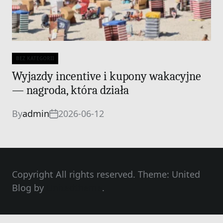
BEZ KATEGORII
Categories
Wyjazdy incentive i kupony wakacyjne
— nagroda, która działa
By
admin
2026-06-12
Copyright All rights reserved. Theme: United
Blog by
Unitedtheme
.