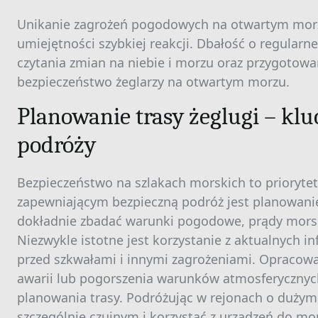
Unikanie zagrożeń pogodowych na otwartym mor
umiejętności szybkiej reakcji. Dbałość o regular
czytania zmian na niebie i morzu oraz przygotowa
bezpieczeństwo żeglarzy na otwartym morzu.
Planowanie trasy żeglugi – kl
podróży
Bezpieczeństwo na szlakach morskich to prioryte
zapewniającym bezpieczną podróż jest planowanie 
dokładnie zbadać warunki pogodowe, prądy morsk
Niezwykle istotne jest korzystanie z aktualnych 
przed szkwałami i innymi zagrożeniami. Opracow
awarii lub pogorszenia warunków atmosferycznyc
planowania trasy. Podróżując w rejonach o dużym
szczególnie czujnym i korzystać z urządzeń do m