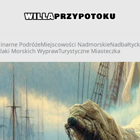
willaprzypotoku.pl
linarne Podróże
Miejscowości Nadmorskie
Nadbałtyck
zlaki Morskich Wypraw
Turystyczne Miasteczka
kach morskich – porady dla żeglarzy