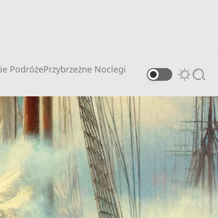
ie Podróże
Przybrzeżne Noclegi
Switch
Searc
color
mode
0 comments