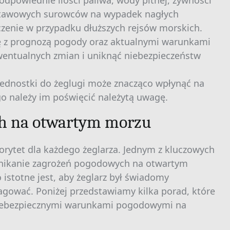
dpowiednie ilości paliwa, wody pitnej, żywności
dstawowych surowców na wypadek nagłych
zenie w przypadku dłuższych rejsów morskich.
się z prognozą pogody oraz aktualnymi warunkami
ewentualnych zmian i uniknąć niebezpieczeństw
jednostki do żeglugi może znacząco wpłynąć na
go należy im poświęcić należytą uwagę.
h na otwartym morzu
orytet dla każdego żeglarza. Jednym z kluczowych
unikanie zagrożeń pogodowych na otwartym
istotne jest, aby żeglarz był świadomy
agować. Poniżej przedstawiamy kilka porad, które
iebezpiecznymi warunkami pogodowymi na