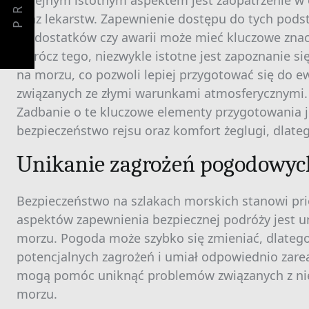
PREV
Kolejnym istotnym aspektem jest zaopatrzenie w o
oraz lekarstw. Zapewnienie dostępu do tych po
niedostatków czy awarii może mieć kluczowe znac
Oprócz tego, niezwykle istotne jest zapoznanie 
na morzu, co pozwoli lepiej przygotować się do 
związanych ze złymi warunkami atmosferycznymi.
Zadbanie o te kluczowe elementy przygotowania 
bezpieczeństwo rejsu oraz komfort żeglugi, dlate
Unikanie zagrożeń pogodowyc
Bezpieczeństwo na szlakach morskich stanowi pri
aspektów zapewnienia bezpiecznej podróży jest 
morzu. Pogoda może szybko się zmieniać, dlatego 
potencjalnych zagrożeń i umiał odpowiednio zare
mogą pomóc uniknąć problemów związanych z n
morzu.