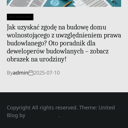
BEZ KATEGORII
Categories
Jak uzyskać zgodę na budowę domu
wolnostojącego z uwzględnieniem prawa
budowlanego? Oto poradnik dla
deweloperów budowlanych – zobacz
obrazek na urodziny!
By
admin
2025-07-10
Copyright All rights reserved. Theme: United
Blog by
Unitedtheme
.